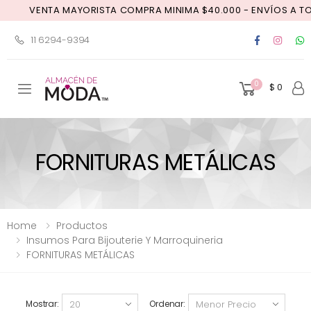
NTA MAYORISTA COMPRA MINIMA $40.000 - ENVÍOS A TODO EL PA
11 6294-9394
0
$ 0
Toggle mobile menu
FORNITURAS METÁLICAS
Home
Productos
Insumos Para Bijouterie Y Marroquineria
FORNITURAS METÁLICAS
Mostrar:
Ordenar: