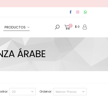
0
$ 0
PRODUCTOS
NZA ÁRABE
strar:
Ordenar: