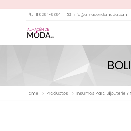
11 6294-9394
info@almacendemoda.com
BOL
Home
Productos
Insumos Para Bijouterie Y